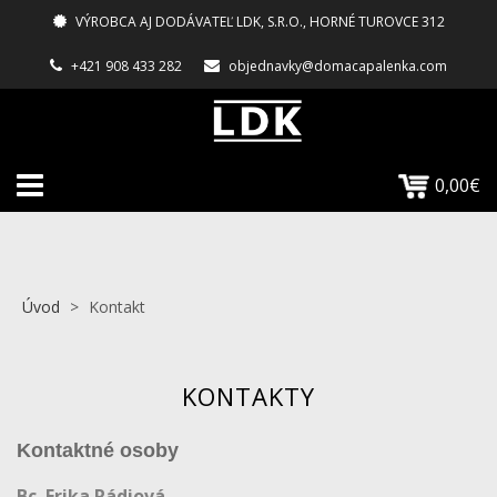
VÝROBCA AJ DODÁVATEĽ LDK, S.R.O., HORNÉ TUROVCE 312
+421 908 433 282
objednavky@domacapalenka.com
0,00€
Úvod
>
Kontakt
KONTAKTY
Kontaktné osoby
Bc. Erika Rádiová