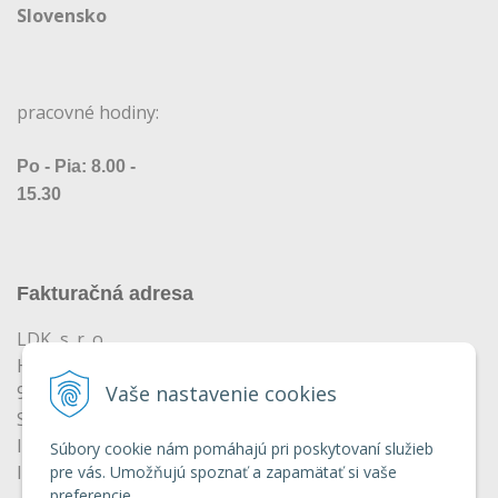
Slovensko
pracovné hodiny:
Po - Pia: 8.00 -
15.30
Fakturačná adresa
LDK, s. r. o.
Horné Turovce 312
935 81 Horné Turovce
Vaše nastavenie cookies
Slovensko
IČO: 47574721
Súbory cookie nám pomáhajú pri poskytovaní služieb
IČ-DPH: SK2023996315
pre vás. Umožňujú spoznať a zapamätať si vaše
preferencie.