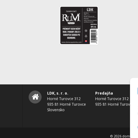
LDK, s. r. o.
Predajňa
Horné Turovce 312
Horné Turovce 312
935 81 Horné Turovce
935 81 Horné Turovce
Slovensko
© 2026 domacapa