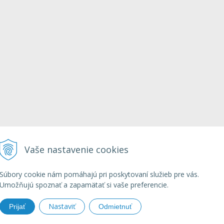
Vaše nastavenie cookies
INFO LINKA
Tel.: +421 908 433 282
E-mail:
objednavky@domacapalenka.com
Súbory cookie nám pomáhajú pri poskytovaní služieb pre vás.
Umožňujú spoznať a zapamätať si vaše preferencie.
Nastaviť
Prijať
Odmietnuť
lenka.com all rights reserved • tvorba eshopu cez UNIobchod, webhosting spolo