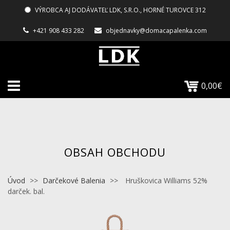
VÝROBCA AJ DODÁVATEĽ LDK, S.R.O., HORNÉ TUROVCE 312
+421 908 433 282
objednavky@domacapalenka.com
0,00€
OBSAH OBCHODU
Úvod
>>
Darčekové Balenia
>>
Hruškovica Williams 52%
darček. bal.