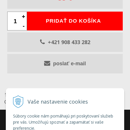
+
PRIDAŤ DO KOŠÍKA
-
+421 908 433 282
poslať e-mail
100% ovocný destilát bez pridaných aróm a cukru.
Vaše nastavenie cookies
Obsah alkoholu 52%. Objem fľaše 500ml.
Súbory cookie nám pomáhajú pri poskytovaní služieb
pre vás. Umožňujú spoznať a zapamätať si vaše
preferencie.